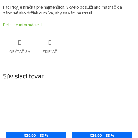
PaciPixy je hračka pre najmenších. Skvelo poslúži ako maznáčik a
zároveň ako držiak cumlíka, aby sa vám nestratil.
Detailné informácie
OPÝTAŤ SA
ZDIEĽAŤ
Súvisiaci tovar
€29,90
–33 %
€29,90
–33 %