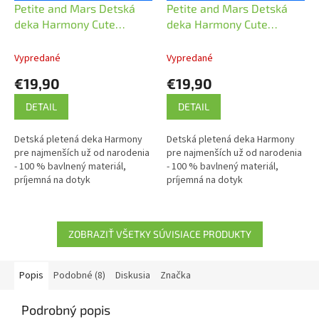
Petite and Mars Detská
Petite and Mars Detská
deka Harmony Cute
deka Harmony Cute
80X100 cm Pink
80X100 cm Sivá
Vypredané
Vypredané
€19,90
€19,90
DETAIL
DETAIL
Detská pletená deka Harmony
Detská pletená deka Harmony
pre najmenších už od narodenia
pre najmenších už od narodenia
- 100 % bavlnený materiál,
- 100 % bavlnený materiál,
príjemná na dotyk
príjemná na dotyk
ZOBRAZIŤ VŠETKY SÚVISIACE PRODUKTY
Popis
Podobné (8)
Diskusia
Značka
Podrobný popis