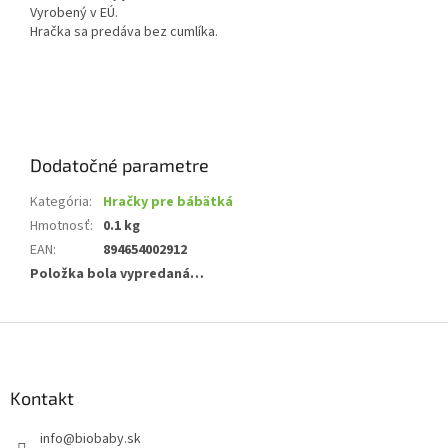
Vyrobený v EÚ.
Hračka sa predáva bez cumlíka.
Dodatočné parametre
Kategória
:
Hračky pre bábätká
Hmotnosť
:
0.1 kg
EAN
:
894654002912
Položka bola vypredaná…
Z
á
p
ä
Kontakt
t
info
@
biobaby.sk
i