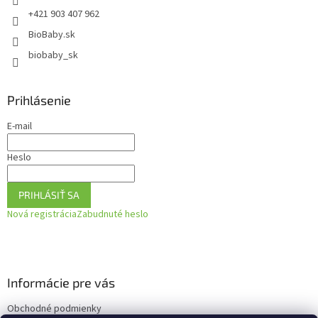
e
+421 903 407 962
BioBaby.sk
biobaby_sk
Prihlásenie
E-mail
Heslo
PRIHLÁSIŤ SA
Nová registrácia
Zabudnuté heslo
Informácie pre vás
Obchodné podmienky