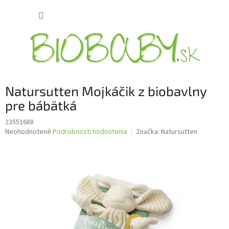
Prejsť
NÁKUP
na
obsah
KOŠÍK
Natursutten Mojkáčik z biobavlny
pre bábätká
23551688
Priemerné
Neohodnotené
Podrobnosti hodnotenia
Značka:
Natursutten
hodnotenie
produktu
je
0,0
z
5
hviezdičiek.