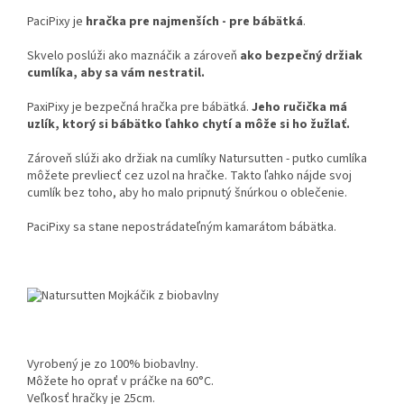
PaciPixy je
hračka pre najmenších - pre bábätká
.
Skvelo poslúži ako maznáčik a zároveň
ako bezpečný držiak
cumlíka, aby sa vám nestratil.
PaxiPixy je bezpečná hračka pre bábätká.
Jeho ručička má
uzlík, ktorý si bábätko ľahko chytí a môže si ho žužlať.
Zároveň slúži ako držiak na cumlíky Natursutten - putko cumlíka
môžete prevliecť cez uzol na hračke. Takto ľahko nájde svoj
cumlík bez toho, aby ho malo pripnutý šnúrkou o oblečenie.
PaciPixy sa stane nepostrádateľným kamarátom bábätka.
Vyrobený je zo 100% biobavlny.
Môžete ho oprať v práčke na 60°C.
Veľkosť hračky je 25cm.