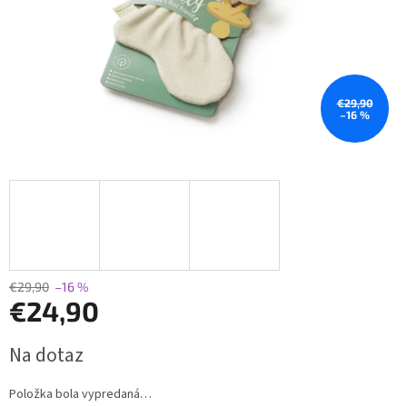
€29,90
–16 %
€29,90
–16 %
€24,90
Jednotková
Na dotaz
cena:
Položka bola vypredaná…