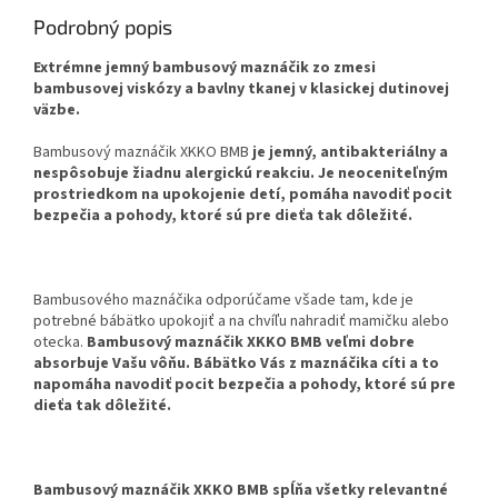
Podrobný popis
Extrémne jemný bambusový maznáčik zo zmesi
bambusovej viskózy a bavlny tkanej v klasickej dutinovej
väzbe.
Bambusový maznáčik XKKO BMB
je jemný, antibakteriálny a
nespôsobuje žiadnu alergickú reakciu.
Je neoceniteľným
prostriedkom na upokojenie detí, pomáha navodiť pocit
bezpečia a pohody, ktoré sú pre dieťa tak dôležité.
Bambusového maznáčika odporúčame všade tam, kde je
potrebné bábätko upokojiť a na chvíľu nahradiť mamičku alebo
otecka.
Bambusový maznáčik XKKO BMB veľmi dobre
absorbuje Vašu vôňu. Bábätko Vás z maznáčika cíti a to
napomáha navodiť pocit bezpečia a pohody, ktoré sú pre
dieťa tak dôležité.
Bambusový maznáčik XKKO BMB spĺňa všetky relevantné