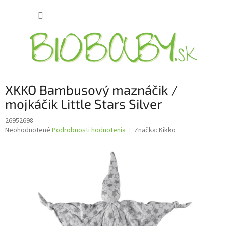
Prejsť
NÁKUP
na
obsah
KOŠÍK
XKKO Bambusový maznáčik /
mojkáčik Little Stars Silver
26952698
Priemerné
Neohodnotené
Podrobnosti hodnotenia
Značka:
Kikko
hodnotenie
produktu
je
0,0
z
5
hviezdičiek.