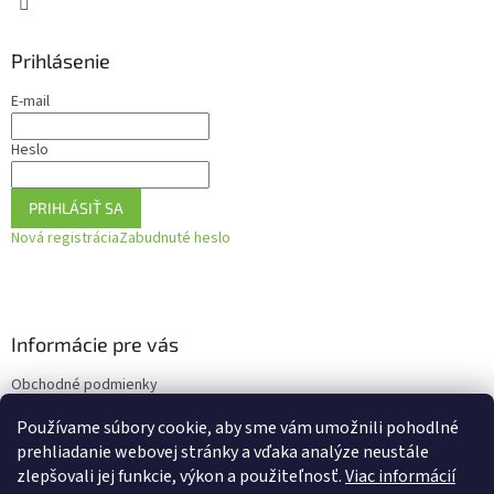
Prihlásenie
E-mail
Heslo
PRIHLÁSIŤ SA
Nová registrácia
Zabudnuté heslo
Informácie pre vás
Obchodné podmienky
Podmienky ochrany osobných údajov
Používame súbory cookie, aby sme vám umožnili pohodlné
Ako vrátiť tovar
prehliadanie webovej stránky a vďaka analýze neustále
zlepšovali jej funkcie, výkon a použiteľnosť.
Viac informácií