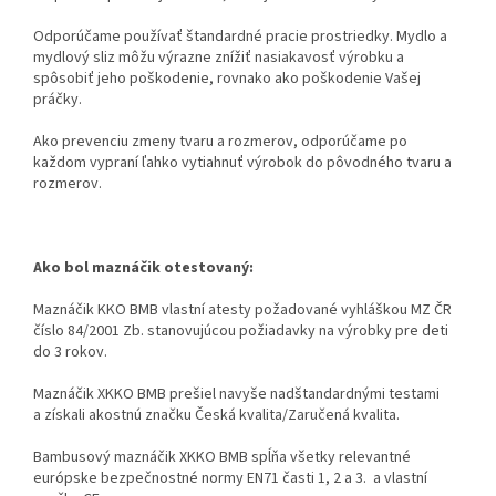
Odporúčame používať štandardné pracie prostriedky. Mydlo a
mydlový sliz môžu výrazne znížiť nasiakavosť výrobku a
spôsobiť jeho poškodenie, rovnako ako poškodenie Vašej
práčky.
Ako prevenciu zmeny tvaru a rozmerov, odporúčame po
každom vypraní ľahko vytiahnuť výrobok do pôvodného tvaru a
rozmerov.
Ako bol maznáčik otestovaný:
Maznáčik KKO BMB
vlastní atesty požadované vyhláškou MZ ČR
číslo 84/2001 Zb. stanovujúcou požiadavky na výrobky pre deti
do 3 rokov.
Maznáčik XKKO BMB prešiel navyše nadštandardnými testami
a získali akostnú značku Česká kvalita/Zaručená kvalita.
Bambusový maznáčik XKKO BMB spĺňa všetky relevantné
európske bezpečnostné normy EN71 časti 1, 2 a 3. a vlastní