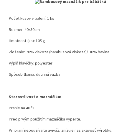
Počet kusov v balení: 1 ks
Rozmer: 40x30cm
Hmotnosť (ks): 105 g
Zloženie: 70% viskoza (bambusová viskoza)/ 30% bavlna
Výplň hlavičky: polyester
Spôsob tkania: dutinná väzba
Starostlivosť o maznáčika:
Pranie na 40 °C
Pred prvým použitím maznáčika vyperte.
Pri praní nepoužívajte aviváž, znižuje nasiakavosť výrobku.