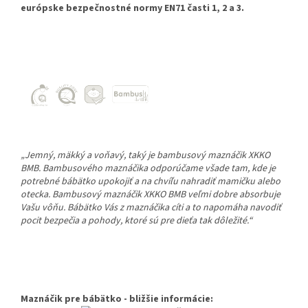
európske bezpečnostné normy EN71 časti 1, 2 a 3.
„Jemný, mäkký a voňavý, taký je bambusový maznáčik XKKO
BMB. Bambusového maznáčika odporúčame všade tam, kde je
potrebné bábätko upokojiť a na chvíľu nahradiť mamičku alebo
otecka. Bambusový maznáčik XKKO BMB veľmi dobre absorbuje
Vašu vôňu. Bábätko Vás z maznáčika cíti a to napomáha navodiť
pocit bezpečia a pohody, ktoré sú pre dieťa tak dôležité.“
Maznáčik pre bábätko - bližšie informácie: