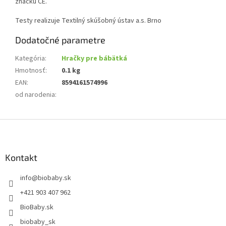
značku CE.
Testy
realizuje
Textilný
skúšobný ústav a.s. Brno
Dodatočné parametre
Kategória
:
Hračky pre bábätká
Hmotnosť
:
0.1 kg
EAN
:
8594161574996
od narodenia
:
Z
á
p
ä
Kontakt
t
info
@
biobaby.sk
i
e
+421 903 407 962
BioBaby.sk
biobaby_sk