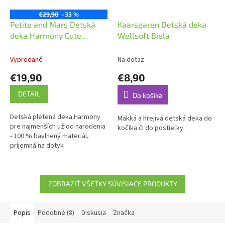
€29,90
–33 %
Petite and Mars Detská
Kaarsgaren Detská deka
deka Harmony Cute
Wellsoft Biela
80X100 cm Pink
Vypredané
Na dotaz
€19,90
€8,90
DETAIL
Do košíka
Detská pletená deka Harmony
Mäkká a hrejivá detská deka do
pre najmenších už od narodenia
kočíka či do postieľky.
- 100 % bavlnený materiál,
príjemná na dotyk
ZOBRAZIŤ VŠETKY SÚVISIACE PRODUKTY
Popis
Podobné (8)
Diskusia
Značka