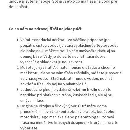
ľadové aj sýtené nápoje. Spĺňa všetko čo má fľaša na vodu pre
deti spĺňať.
Čo sa nám na zdravej fľaši najviac páči
:
Veľmi jednoduchá údržba – vo väčšine prípadov (po
použití s čistou vodou) ju stačí vypláchnuť v teplej vode,
ale pokojne ju môžete používať v umývačke riadu aj na
dennej báze. Vždy je dôležité nechať fľašu dobre
vyschnúť a skladovať ju neuzavretú.
Môžete ju vyvárať. Ak máte menšie dieťatko a chceme
mať istotu, alebo sa vám fľaša zašpinila, môžete ju vyvariť
vo vriacej vode. Stačí nabrať hrniec s vodou, nechať
zovrieť a fľašu do nej na 5 minút vložiť.
Jednoduché plnenie vďaka
širokému hrdlu
oceníte
napríklad pri plátkoch citróna, kúskoch ľadu, ale aj pri
umývaní fľaše.
Originálne dizajny a široký výber. Či už máte doma
princeznú, milovníčku koní alebo zvieratiek, budúceho
motorkára, lego maniaka alebo paleontológa…zdravá
fľaša má množstvo krásnych dizajnov, z ktorých si určite
vyberiete.