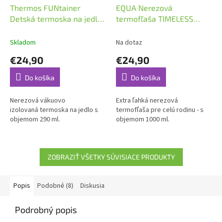
Thermos FUNtainer
EQUA Nerezová
Detská termoska na jedlo
termofľaša TIMELESS
0,29l Futbal
Steel 1000ml
Skladom
Na dotaz
€24,90
€24,90
Do košíka
Do košíka
Nerezová vákuovo
Extra ľahká nerezová
izolovaná termoska na jedlo s
termofľaša pre celú rodinu - s
objemom 290 ml.
objemom 1000 ml.
ZOBRAZIŤ VŠETKY SÚVISIACE PRODUKTY
Popis
Podobné (8)
Diskusia
Podrobný popis