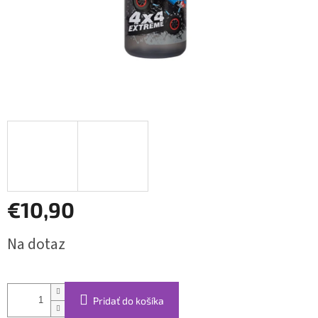
€10,90
Jednotková
Na dotaz
cena:
Pridať do košíka