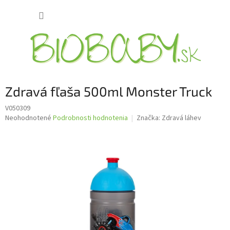
Prejsť
NÁKUP
na
obsah
KOŠÍK
Zdravá fľaša 500ml Monster Truck
V050309
Priemerné
Neohodnotené
Podrobnosti hodnotenia
Značka:
Zdravá láhev
hodnotenie
produktu
je
0,0
z
5
hviezdičiek.