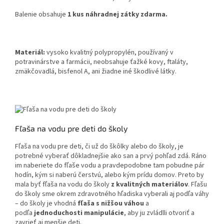
Balenie obsahuje
1 kus náhradnej zátky zdarma.
Materiál:
vysoko kvalitný polypropylén, používaný v
potravinárstve a farmácii, neobsahuje ťažké kovy, ftaláty,
zmäkčovadlá, bisfenol A, ani žiadne iné škodlivé látky.
Fľaša na vodu pre deti do školy
Fľaša na vodu pre deti, či už do škôlky alebo do školy, je
potrebné vyberať dôkladnejšie ako san a prvý pohľad zdá. Ráno
im naberiete do fľaše vodu a pravdepodobne tam pobudne pár
hodín, kým si naberú čerstvú, alebo kým prídu domov. Preto by
mala byť fľaša na vodu do školy
z kvalitných materiálov
. Fľašu
do školy sme okrem zdravotného hľadiska vyberali aj podľa váhy
– do školy je vhodná
fľaša s nižšou váhou
a
podľa
jednoduchosti manipulácie
, aby ju zvládlli otvoriť a
zavrieť aj menšie deti.