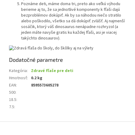
Poznáme deti, máme doma tri, preto ako veľkú výhodu
berieme aj to, že sa jednotlivé komponenty k fľaši dajú
bezproblémov dokúpiť. Ak by sa náhodou niečo stratilo
alebo poškodilo, všetko sa dá dokúpiť zvlášť. Aj najmenší
sosáčik, ktorý váš dinosaurus nenápadne rozhryzol (a
jeden máte navyše gratis ku každej fľaši, asi je viacej
takýchto dinosaurov).
Dodatočné parametre
Kategória
:
Zdravé fľaše pre deti
Hmotnosť
:
0.2 kg
EAN
:
8595573605278
500
:
18.5
:
7.5
:
Z
á