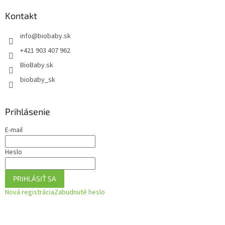
p
ä
Kontakt
t
info
@
biobaby.sk
i
e
+421 903 407 962
BioBaby.sk
biobaby_sk
Prihlásenie
E-mail
Heslo
PRIHLÁSIŤ SA
Nová registrácia
Zabudnuté heslo