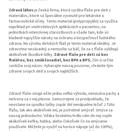
Zdravá láhev
je česká firma, ktorá vyrába fľaše pre deti z
materiálov, ktoré sú špeciálne vyvinuté pre lekárske a
farmaceutické účely. Tento material (polypropylén) sa využíva
napríklad pri vnútrotelových aplikáciách u pacientov, na
jednotkách intenzívnej starostlivosti a všade tam, kde sú
kladené najvyššie nároky na ochranu a bezpečnosť ľudského
zdravia. Na výrobu detských fliaš je tento material ideálny. Je
zdravotne nezávadný a nemusíte sa báť, že sa z fľaše vylúhujú
akékoľvek škodlivé látky.
Zdravé fľaše pre deti sú bez
ftalátov, bez zmäkčovadiel, bez BPA a BPS,
čím si určite
zaslúžia svoj názov. Vyberajte naozaj pozorne, chránite tým
zdravie svojich detí a svojich najbližších.
Zdravé fľaše smajú ešte jednu veľkú výhodu, nenasáva pachy a
netvoria sa v nej plesne. Samozrejme za predpokladu, že
neostane na spodku tašky zopár dní nenápadne ležať J Túto
fľašu, tak ako akúkoľvek inú, je potrebné umývať. Umýva sa
naozaj jednoducho. Vďaka širokému hrdlu vám do nej vojde
akákoľvek kefka, hubka, alebo čokoľvek čo na umývanie
používate. Môžete ju využiť na horúce nápoje (až do 100%),