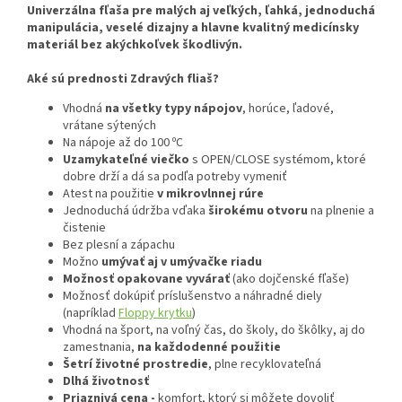
Univerzálna fľaša pre malých aj veľkých, ľahká, jednoduchá
manipulácia, veselé dizajny a hlavne kvalitný medicínsky
materiál bez akýchkoľvek škodlivýn.
Aké sú prednosti Zdravých fliaš?
Vhodná
na všetky typy nápojov
, horúce, ľadové,
vrátane sýtených
Na nápoje až do 100 ºC
Uzamykateľné viečko
s OPEN/CLOSE systémom, ktoré
dobre drží a dá sa podľa potreby vymeniť
Atest na použitie
v mikrovlnnej rúre
Jednoduchá údržba vďaka
širokému otvoru
na plnenie a
čistenie
Bez plesní a zápachu
Možno
umývať aj v umývačke riadu
Možnosť opakovane vyvárať
(ako dojčenské fľaše)
Možnosť dokúpiť príslušenstvo a náhradné diely
(napríklad
Floppy krytku
)
Vhodná na šport, na voľný čas, do školy, do škôlky, aj do
zamestnania,
na každodenné použitie
Šetrí životné prostredie
, plne recyklovateľná
Dlhá životnosť
Priaznivá cena -
komfort, ktorý si môžete dovoliť