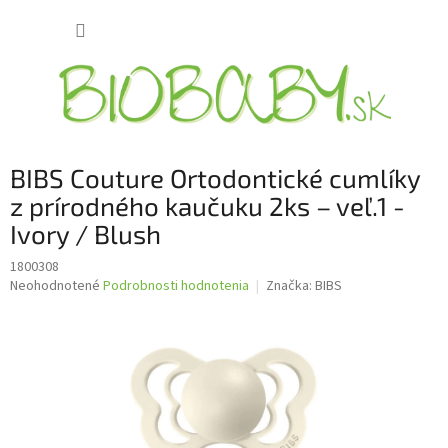
Prejsť
NÁKUP
na
obsah
KOŠÍK
BIBS Couture Ortodontické cumlíky
z prírodného kaučuku 2ks – veľ.1 -
Ivory / Blush
1800308
Priemerné
Neohodnotené
Podrobnosti hodnotenia
Značka:
BIBS
hodnotenie
produktu
je
0,0
z
5
hviezdičiek.