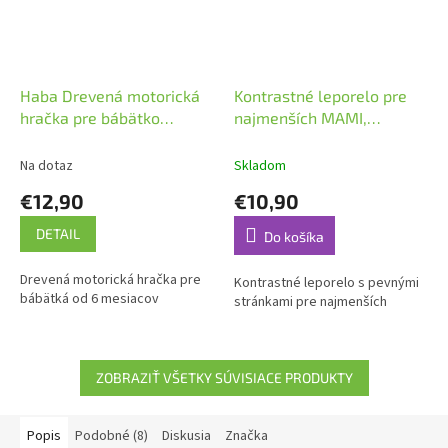
Haba Drevená motorická
Kontrastné leporelo pre
hračka pre bábätko
najmenších MAMI,
Koliesko
PODÍVEJ, TADY JE DOMA
Na dotaz
Skladom
€12,90
€10,90
DETAIL
Do košíka
Drevená motorická hračka pre
Kontrastné leporelo s pevnými
bábätká od 6 mesiacov
stránkami pre najmenších
ZOBRAZIŤ VŠETKY SÚVISIACE PRODUKTY
Popis
Podobné (8)
Diskusia
Značka