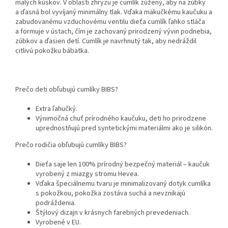
malých kúskov. V oblasti zhryzu je cumlík zúžený, aby na zúbky
a ďasná bol vyvíjaný minimálny tlak. Vďaka mäkučkému kaučuku a
zabudovanému vzduchovému ventilu dieťa cumlík ľahko stláča
a formuje v ústach, čím je zachovaný prirodzený vývin podnebia,
zúbkov a ďasien detí. Cumlík je navrhnutý tak, aby nedráždil
citlivú pokožku bábätka.
Prečo deti obľubujú cumlíky BIBS?
Extra ľahučký.
Výnimočná chuť prírodného kaučuku, deti ho prirodzene
uprednostňujú pred syntetickými materiálmi ako je silikón.
Prečo rodičia obľubujú cumlíky BIBS?
Dieťa saje len 100% prírodný bezpečný materiál – kaučuk
vyrobený z miazgy stromu Hevea.
Vďaka špeciálnemu tvaru je minimalizovaný dotyk cumlíka
s pokožkou, pokožka zostáva suchá a nevznikajú
podráždenia.
Štýlový dizajn v krásnych farebných prevedeniach.
Vyrobené v EU.