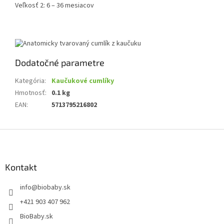
Veľkosť 2: 6 – 36 mesiacov
Dodatočné parametre
Kategória
:
Kaučukové cumlíky
Hmotnosť
:
0.1 kg
EAN
:
5713795216802
Z
á
p
ä
Kontakt
t
info
@
biobaby.sk
i
e
+421 903 407 962
BioBaby.sk