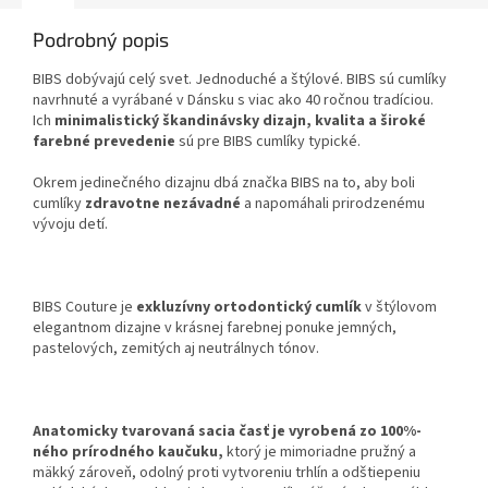
Podrobný popis
BIBS dobývajú celý svet. Jednoduché a štýlové. BIBS sú cumlíky
navrhnuté a vyrábané v Dánsku s viac ako 40 ročnou tradíciou.
Ich
minimalistický škandinávsky dizajn, kvalita a široké
farebné prevedenie
sú pre BIBS cumlíky typické.
Okrem jedinečného dizajnu dbá značka BIBS na to, aby boli
cumlíky
zdravotne nezávadné
a napomáhali prirodzenému
vývoju detí.
BIBS Couture je
exkluzívny ortodontický cumlík
v štýlovom
elegantnom dizajne v krásnej farebnej ponuke jemných,
pastelových, zemitých aj neutrálnych tónov.
Anatomicky tvarovaná sacia časť je vyrobená zo 100%-
ného prírodného kaučuku,
ktorý je mimoriadne pružný a
mäkký zároveň, odolný proti vytvoreniu trhlín a odštiepeniu