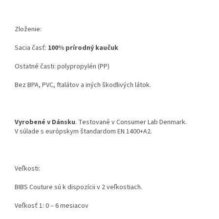
Zloženie:
Sacia časť:
100% prírodný kaučuk
Ostatné časti: polypropylén (PP)
Bez BPA, PVC, ftalátov a iných škodlivých látok.
Vyrobené v Dánsku
. Testované v Consumer Lab Denmark.
V súlade s európskym štandardom EN 1400+A2.
Veľkosti:
BIBS Couture sú k dispozícii v 2 veľkostiach.
Veľkosť 1: 0 – 6 mesiacov