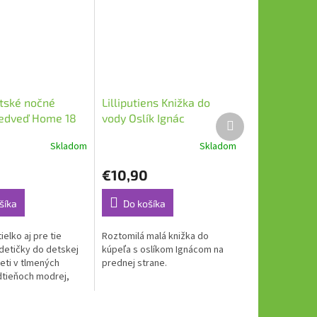
tské nočné
Lilliputiens Knižka do
edveď Home 18
vody Oslík Ignác
Ďalší
produkt
Skladom
Skladom
€10,90
šíka
Do košíka
elko aj pre tie
Roztomilá malá knižka do
detičky do detskej
kúpeľa s oslíkom Ignácom na
ieti v tlmených
prednej strane.
tieňoch modrej,
rvenej farby, v
 balení.