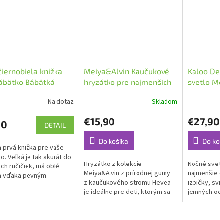
čiernobiela knižka
Meiya&Alvin Kaučukové
Kaloo De
ábätko Bábätká
hryzátko pre najmenších
svetlo M
Zajačik
cm
Na dotaz
Skladom
€15,90
€27,90
90
DETAIL
Do košíka
Do ko
a prvá knižka pre vaše
o. Veľká je tak akurát do
Hryzátko z kolekcie
Nočné sveti
ch ručičiek, má oblé
Meiya&Alvin z prírodnej gumy
najmenšie 
 a vďaka pevným
z kaučukového stromu Hevea
izbičky, sv
am vydrží aj menej
je ideálne pre deti, ktorým sa
jemných od
 zaobchádzanie.
práve prerezávajú zúbky a
bielej a če
potrebujú si pomasírovať
darčekovom
ďasná.