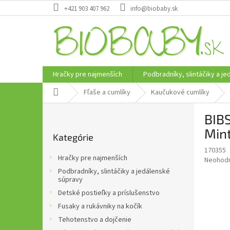
Prejsť
+421 903 407 962
info@biobaby.sk
na
obsah
Hračky pre najmenších
Podbradníky, slintáčiky a j
Domov
Fľaše a cumlíky
Kaučukové cumlíky
B
BIBS
o
Preskočiť
č
Min
Kategórie
kategórie
n
170355
ý
Hračky pre najmenších
Priemer
Neohod
p
hodnote
Podbradníky, slintáčiky a jedálenské
a
produkt
súpravy
n
je
Detské postieľky a príslušenstvo
e
0,0
Fusaky a rukávniky na kočík
z
l
5
Tehotenstvo a dojčenie
hviezdič