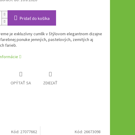
oručiť do:
10.8.2026
Pridať do košíka
eme je exkluzívny cumlík v štýlovom elegantnom dizajne
 farebnej ponuke jemných, pastelových, zemitých aj
ch farieb.
informácie
OPÝTAŤ SA
ZDIEĽAŤ
Kód:
27077662
Kód:
26673098