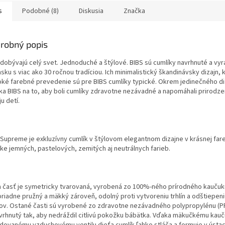
s
Podobné (8)
Diskusia
Značka
robný popis
 dobývajú celý svet. Jednoduché a štýlové. BIBS sú cumlíky navrhnuté a vy
sku s viac ako 30 ročnou tradíciou. Ich minimalistický škandinávsky dizajn, k
roké farebné prevedenie sú pre BIBS cumlíky typické. Okrem jedinečného d
ka BIBS na to, aby boli cumlíky zdravotne nezávadné a napomáhali prirod
u detí.
 Supreme je exkluzívny cumlík v štýlovom elegantnom dizajne v krásnej far
ke jemných, pastelových, zemitých aj neutrálnych farieb.
a časť je symetricky tvarovaná, vyrobená zo 100%-ného prírodného kaučuku
riadne pružný a mäkký zároveň, odolný proti vytvoreniu trhlín a odštiepen
ov. Ostané časti sú vyrobené zo zdravotne nezávadného polypropylénu (PP
avrhnutý tak, aby nedráždil citlivú pokožku bábätka. Vďaka mäkučkému kauč
dovanému vzduchovému ventilu dieťa cumlík ľahko stláča a formuje v ústac