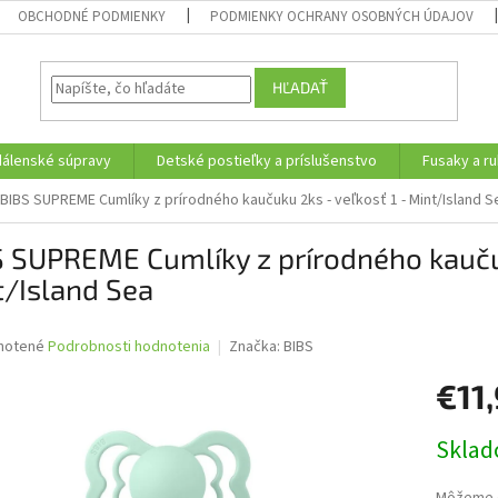
OBCHODNÉ PODMIENKY
PODMIENKY OCHRANY OSOBNÝCH ÚDAJOV
HĽADAŤ
edálenské súpravy
Detské postieľky a príslušenstvo
Fusaky a ru
BIBS SUPREME Cumlíky z prírodného kaučuku 2ks - veľkosť 1 - Mint/Island S
 SUPREME Cumlíky z prírodného kaučuk
t/Island Sea
né
notené
Podrobnosti hodnotenia
Značka:
BIBS
nie
€11
u
Jednotk
Skla
cena:
iek.