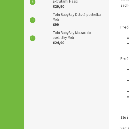
aktivitami Hasiči
zach
€29,90
Tobi BabyBay Detská postieľka
Midi
€99
Preč
Tobi BabyBay Matrac do
postieľky Midi
€24,90
Preč
Zlož
Saci