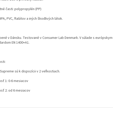
tné časti: polypropylén (PP)
PA, PVC, ftalátov a iných škodlivých látok.
bené v Dánsku. Testované v Consumer Lab Denmark. V súlade s európskym
dardom EN 1400+A1.
sti:
Supreme sú k dispozícii v 2 veľkostiach.
osť 1: 0-6 mesiacov
osť 2: od 6 mesiacov