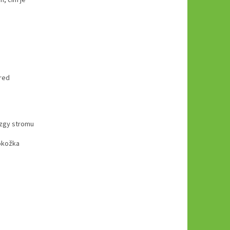
red
azgy stromu
okožka