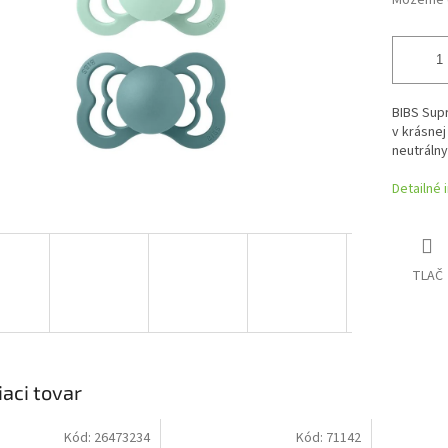
Môžeme d
BIBS Supr
v krásnej
neutrálny
Detailné 
TLAČ
iaci tovar
Kód:
26473234
Kód:
71142