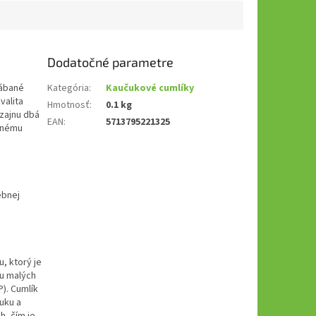
Dodatočné parametre
rábané
Kategória
:
Kaučukové cumlíky
valita
Hmotnosť
:
0.1 kg
izajnu dbá
EAN
:
5713795221325
zenému
ebnej
, ktorý je
iu malých
). Cumlík
uku a
h, čím je