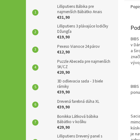
Popi
Lilliputiens Bábika pre
najmenších Bábätko Anais
€31,90
Lilliputiens 3 plávajúce lodičky
Pod
Džungľa
€19,90
BIBS
v Dán
Pexeso Vianoce 24 párov
a ši
€12,90
znač
Puzzle Abeceda pre najmenších
vývoj
SK/CZ
€20,90
3D odlievacia sada - 3 biele
BIBS
rámiky
€39,90
ponu
Drevená farebná dúha XL
€39,90
Saci
Bonikka Látková bábika
mimo
Bábätko v košíku
€29,90
kúsk
je n
Lilliputiens Drevený panel s
zabu