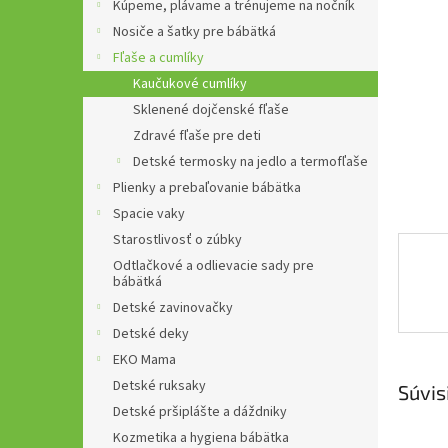
Kúpeme, plávame a trénujeme na nočník
Nosiče a šatky pre bábätká
Fľaše a cumlíky
Kaučukové cumlíky
Sklenené dojčenské fľaše
Zdravé fľaše pre deti
Detské termosky na jedlo a termofľaše
Plienky a prebaľovanie bábätka
Spacie vaky
Starostlivosť o zúbky
Odtlačkové a odlievacie sady pre
bábätká
Detské zavinovačky
Detské deky
EKO Mama
Detské ruksaky
Súvis
Detské pršiplášte a dáždniky
Kozmetika a hygiena bábätka