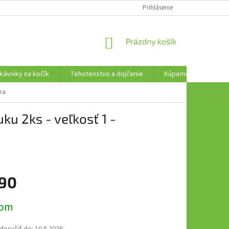
AKO VRÁTIŤ TOVAR
Prihlásenie
NÁKUPNÝ
Prázdny košík
KOŠÍK
kávniky na kočík
Tehotenstvo a dojčenie
Kúpeme, plávame a t
ea
u 2ks - veľkosť 1 -
,90
ová
dom