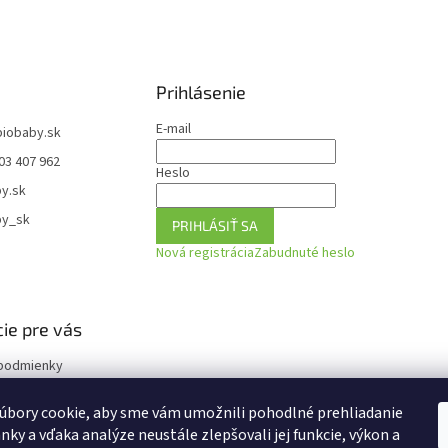
Prihlásenie
E-mail
biobaby.sk
03 407 962
Heslo
y.sk
by_sk
PRIHLÁSIŤ SA
Nová registrácia
Zabudnuté heslo
ie pre vás
podmienky
ochrany osobných
úbory cookie, aby sme vám umožnili pohodlné prehliadanie
nky a vďaka analýze neustále zlepšovali jej funkcie, výkon a
tovar