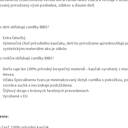
ovaný prirodzený vývin podnebia, zúbkov a ďasien detí.
o deti obľubujú cumlíky BIBS?
Extra ľahučký.
Výnimočná chuť prírodného kaučuku, deti ho prirodzene uprednostňujú p
syntetickými materiálmi ako je silikón.
o rodičia obľubujú cumlíky BIBS?
Dieťa saje len 100% prírodný bezpečný materiál – kaučuk vyrobený z mi
Hevea.
Vďaka špeciálnemu tvaru je minimalizovaný dotyk cumlíka s pokožkou, p
zostáva suchá a nevznikajú podráždenia.
Štýlový dizajn v krásnych farebných prevedeniach.
Vyrobené v EU.
enie:
a časť: 100% prírodný kaučuk