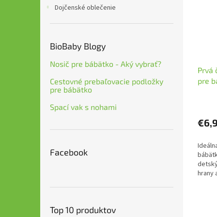
Dojčenské oblečenie
BioBaby Blogy
Nosič pre bábätko - Aký vybrať?
Prvá 
pre b
Cestovné prebaľovacie podložky
pre bábätko
Spací vak s nohami
€6,
Ideáln
Facebook
bábätk
detský
hrany
stránk
šetrné
Top 10 produktov