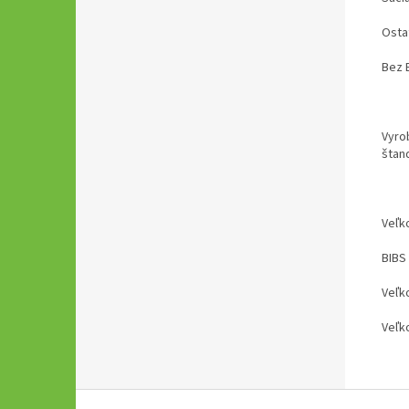
Osta
Bez B
Vyro
štan
Veľko
BIBS 
Veľk
Veľk
Z