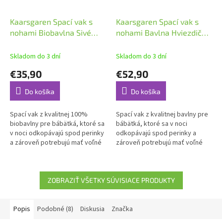
Kaarsgaren Spací vak s
Kaarsgaren Spací vak s
nohami Biobavlna Sivé
nohami Bavlna Hviezdičky
hviezdičky 60 cm
na bielej 90 cm
Skladom do 3 dní
Skladom do 3 dní
€35,90
€52,90
Do košíka
Do košíka
Spací vak z kvalitnej 100%
Spací vak z kvalitnej bavlny pre
biobavlny pre bábätká, ktoré sa
bábätká, ktoré sa v noci
v noci odkopávajú spod perinky
odkopávajú spod perinky a
a zároveň potrebujú mať voľné
zároveň potrebujú mať voľné
nožičky.
nožičky.
ZOBRAZIŤ VŠETKY SÚVISIACE PRODUKTY
Popis
Podobné (8)
Diskusia
Značka