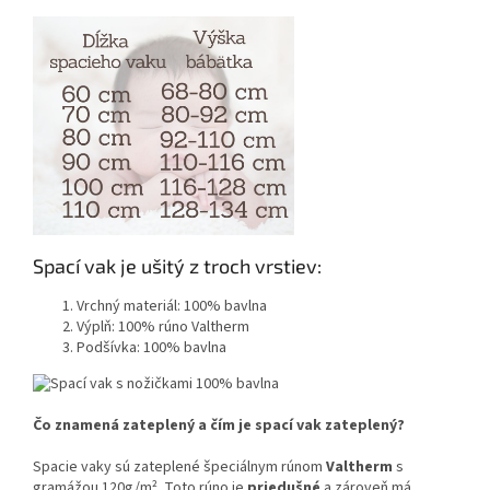
Spací vak je ušitý z troch vrstiev:
Vrchný materiál: 100% bavlna
Výplň: 100% rúno Valtherm
Podšívka: 100% bavlna
Čo znamená zateplený a čím je spací vak zateplený?
Spacie vaky sú zateplené špeciálnym rúnom
Valtherm
s
gramážou 120g/m². Toto rúno je
priedušné
a zároveň má