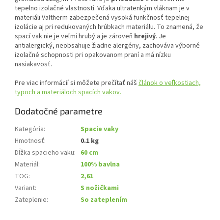
tepelno izolačné vlastnosti. Vďaka ultratenkým vláknam je v
materiáli Valtherm zabezpečená vysoká funkčnosť tepelnej
izolácie aj pri redukovaných hrúbkach materiálu. To znamená, že
spací vak nie je veľmi hrubý a je zároveň
hrejivý
. Je
antialergický, neobsahuje žiadne alergény, zachováva výborné
izolačné schopnosti pri opakovanom praní a má nízku
nasiakavosť.
Pre viac informácií si môžete prečítať náš
článok o veľkostiach,
typoch a materiáloch spacích vakov.
Dodatočné parametre
Kategória
:
Spacie vaky
Hmotnosť
:
0.1 kg
Dĺžka spacieho vaku
:
60 cm
Materiál
:
100% bavlna
TOG
:
2,61
Variant
:
S nožičkami
Zateplenie
:
So zateplením