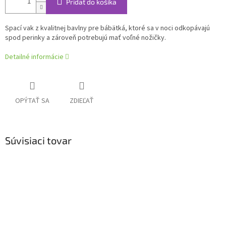
Pridať do košíka
Spací vak z kvalitnej bavlny pre bábätká, ktoré sa v noci odkopávajú
spod perinky a zároveň potrebujú mať voľné nožičky.
Detailné informácie
OPÝTAŤ SA
ZDIEĽAŤ
Súvisiaci tovar