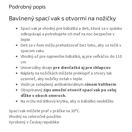
Podrobný popis
Bavlnený spací vak s otvormi na nožičky
Spací vak je vhodný pre bábätká a deti, ktoré sa v spánku
odkopávajú a potrebujete ich mať na noc bezpečne v
teple.
Deti sa v ňom môžu prehadzovať bez toho, aby sa točili v
spacom vaku.
Vhodný už pre najmenšie bábätká, aj pre veľkáčov do 110
cm.
Univerzálny dizajn
pre dievčatká aj pre chlapcov
.
Náplety na nožičkách môžete preklopiť a otvory tak
uzavrieť, aby nožičky ostali v teple.
Vnútri je zateplený antibakteriálnym
rúnom Valtherm
.
Obojstranný
zips umožní otvoriť spací vak po celej
dĺžke v oboch smeroch.
Na vrchu má látkovú krytku, aby si bábätko neublížilo.
Spací vak môžete prať v práčke na 30°C.
Vhodný na celoročné použitie.
Vyrobený v Českej republike