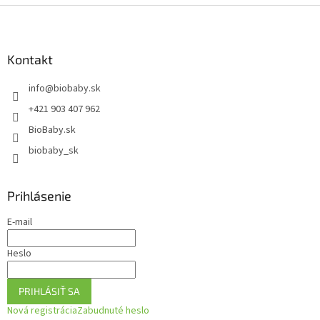
Z
á
p
ä
Kontakt
t
info
@
biobaby.sk
i
e
+421 903 407 962
BioBaby.sk
biobaby_sk
Prihlásenie
E-mail
Heslo
PRIHLÁSIŤ SA
Nová registrácia
Zabudnuté heslo