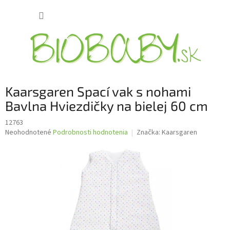
Prejsť
NÁKUP
na
obsah
KOŠÍK
Kaarsgaren Spací vak s nohami
Bavlna Hviezdičky na bielej 60 cm
12763
Priemerné
Neohodnotené
Podrobnosti hodnotenia
Značka:
Kaarsgaren
hodnotenie
produktu
je
0,0
z
5
hviezdičiek.