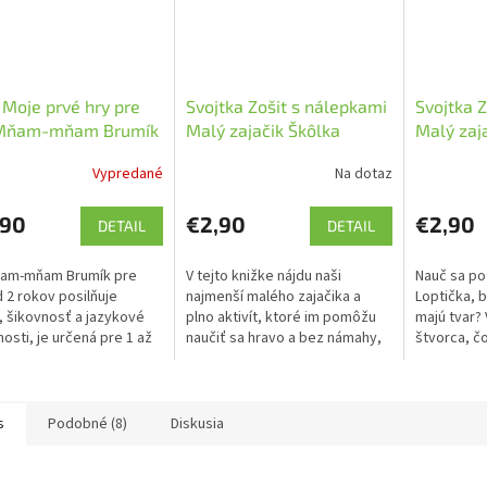
Moje prvé hry pre
Svojtka Zošit s nálepkami
Svojtka 
 Mňam-mňam Brumík
Malý zajačik Škôlka
Malý zaj
Vypredané
Na dotaz
,90
€2,90
€2,90
DETAIL
DETAIL
ňam-mňam Brumík pre
V tejto knižke nájdu naši
Nauč sa po
d 2 rokov posilňuje
najmenší malého zajačika a
Loptička, b
 šikovnosť a jazykové
plno aktivít, ktoré im pomôžu
majú tvar?
osti, je určená pre 1 až
naučiť sa hravo a bez námahy,
štvorca, čo
ov.
čo sa robí a ako sa správa v
motýle, po
škôlke.
Všetko mus
s
Podobné (8)
Diskusia