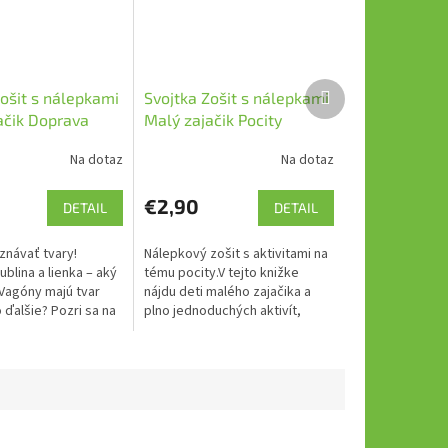
Ďalší
Zošit s nálepkami
Svojtka Zošit s nálepkami
produkt
ačik Doprava
Malý zajačik Pocity
Na dotaz
Na dotaz
€2,90
DETAIL
DETAIL
znávať tvary!
Nálepkový zošit s aktivitami na
ublina a lienka – aký
tému pocity.V tejto knižke
 Vagóny majú tvar
nájdu deti malého zajačika a
 ďalšie? Pozri sa na
plno jednoduchých aktivít,
znáš tento tvar?
ktoré im pomôžu naučiť sa
íš ešte správne...
hravo a bez námahy, čo sú to
pocity...