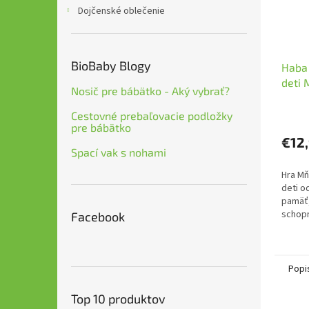
Dojčenské oblečenie
BioBaby Blogy
Haba 
deti
Nosič pre bábätko - Aký vybrať?
Cestovné prebaľovacie podložky
pre bábätko
€12
Spací vak s nohami
Hra M
deti o
pamäť,
schopn
Facebook
3 hráč
Popi
Top 10 produktov