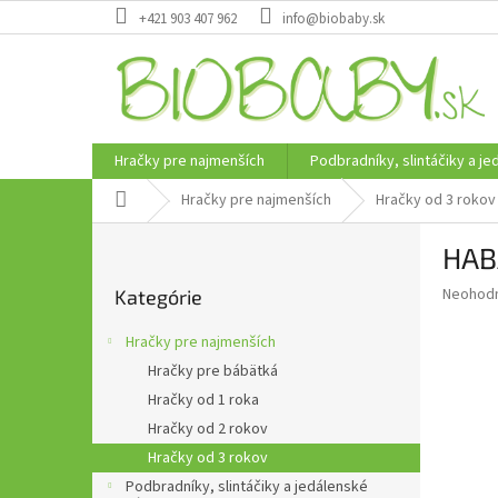
Prejsť
+421 903 407 962
info@biobaby.sk
na
obsah
Hračky pre najmenších
Podbradníky, slintáčiky a j
Domov
Hračky pre najmenších
Hračky od 3 rokov
B
HABA
o
Preskočiť
č
Priemer
Neohod
Kategórie
kategórie
n
hodnote
ý
produkt
Hračky pre najmenších
p
je
Hračky pre bábätká
0,0
a
z
Hračky od 1 roka
n
5
e
Hračky od 2 rokov
hviezdič
l
Hračky od 3 rokov
Podbradníky, slintáčiky a jedálenské