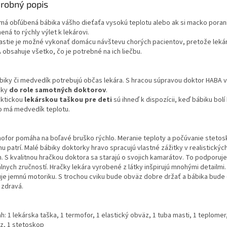
robný popis
má obľúbená bábika vášho dieťaťa vysokú teplotu alebo ak si macko porani
ná to rýchly výlet k lekárovi.
astie je možné vykonať domácu návštevu chorých pacientov, pretože leká
 obsahuje všetko, čo je potrebné na ich liečbu.
ábiky či medvedík potrebujú občas lekára. S hracou súpravou doktor HABA v
čky
do role samotných doktorov
.
aktickou
lekárskou taškou pre deti
sú ihneď k dispozícii, keď bábiku bolí
o má medvedík teplotu.
ofor pomáha na boľavé bruško rýchlo. Meranie teploty a počúvanie stetos
u patrí. Malé bábiky doktorky hravo spracujú vlastné zážitky v realistickýc
. S kvalitnou hračkou doktora sa starajú o svojich kamarátov. To podporuje
lnych zručností. Hračky lekára vyrobené z látky inšpirujú mnohými detailmi
uje jemnú motoriku. S trochou cviku bude obväz dobre držať a bábika bude
 zdravá.
: 1 lekárska taška, 1 termofor, 1 elastický obväz, 1 tuba masti, 1 teplomer
z, 1 stetoskop