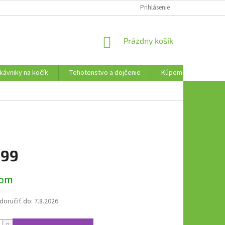
AKO VRÁTIŤ TOVAR
Prihlásenie
NÁKUPNÝ
Prázdny košík
KOŠÍK
kávniky na kočík
Tehotenstvo a dojčenie
Kúpeme, plávame a t
,99
ová
dom
oručiť do:
7.8.2026