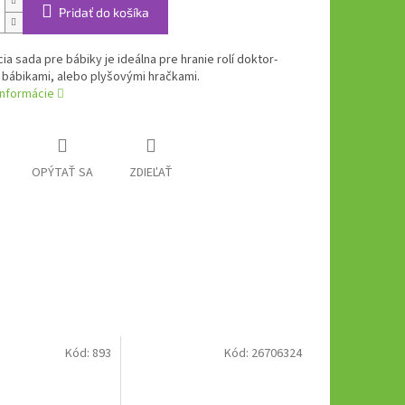
Pridať do košíka
ia sada pre bábiky je ideálna pre hranie rolí doktor-
 bábikami, alebo plyšovými hračkami.
informácie
OPÝTAŤ SA
ZDIEĽAŤ
Kód:
893
Kód:
26706324