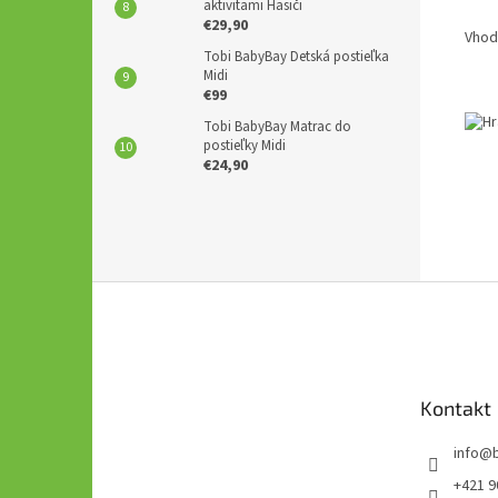
aktivitami Hasiči
€29,90
Vhod
Tobi BabyBay Detská postieľka
Midi
€99
Tobi BabyBay Matrac do
postieľky Midi
€24,90
Z
á
p
ä
t
Kontakt
i
e
info
@
+421 9