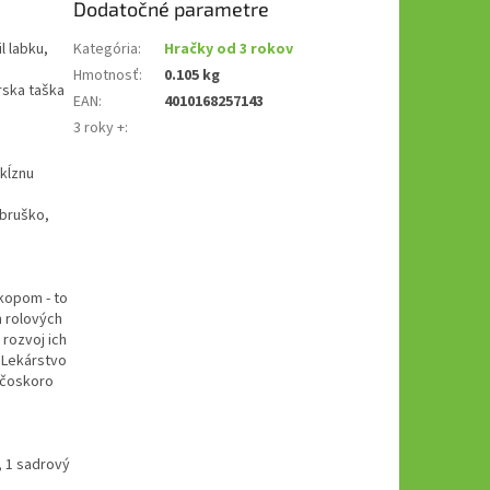
Dodatočné parametre
l labku,
Kategória
:
Hračky od 3 rokov
Hmotnosť
:
0.105 kg
rska taška
EAN
:
4010168257143
3 roky +
:
kĺznu
 bruško,
kopom - to
h rolových
 rozvoj ich
. Lekárstvo
 čoskoro
, 1 sadrový