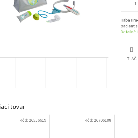
Haba Hrac
pacient s
Detailné 
TLAČ
iaci tovar
Kód:
26556619
Kód:
26706188