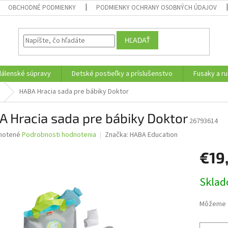
OBCHODNÉ PODMIENKY
PODMIENKY OCHRANY OSOBNÝCH ÚDAJOV
HĽADAŤ
edálenské súpravy
Detské postieľky a príslušenstvo
Fusaky a ru
HABA Hracia sada pre bábiky Doktor
 Hracia sada pre bábiky Doktor
26793614
né
notené
Podrobnosti hodnotenia
Značka:
HABA Education
nie
€19
u
Jednotk
Skla
cena:
iek.
Môžeme d