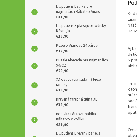
Pod
Lilliputiens Bábika pre
najmenších Bábätko Anais
Keď 
€31,90
zname
Našť
Lilliputiens 3 plávajúce lodičky
HABA
Džungľa
€19,90
Pexeso Vianoce 24 párov
Aj b
€12,90
deti
S pr
Puzzle Abeceda pre najmenších
SK/CZ
aleb
€20,90
3D odlievacia sada - 3 biele
Term
rámiky
k tom
€39,90
hrách
Drevená farebná dúha XL
sociá
€39,90
trén
opäť
Bonikka Látková bábika
Bábätko v košíku
€29,90
Obsah
Lilliputiens Drevený panel s
obvä